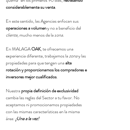
quema”
en los primeros 90 días,
retrasando
considerablemente su venta
.
En este sentido, las Agencias enfocan sus
operaciones a volumen
y no a beneficio del
cliente,
mucho menos de la z
ona.
En MALAGA
OAK
, te ofrecemos una
experiencia diferente, trabajamos la
zona
y las
propiedades para que tengan una
alta
rotación y proporcionamos los compradores e
inversores mejor cualificados
.
Nuestra
propia definición de exclusividad
cambia las reglas del Sector a tu favor. No
aceptamos ni promocionamos propiedades
con las mismas características en la misma
área:
¡Una a la vez!