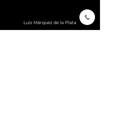
Luis Márquez de la Plata
¿Quieres obtener el
máximo beneficio por tu
propiedad?
Decisiones grandes como vender o comprar
una casa no se toman a la ligera, es la razón
por la que en Málaga OAK nos ponemos
serios (
pero no aburridos
) para darte todo
el apoyo que necesitas.
Siempre fieles a nuestros principios:
honestidad, transparencia, seguridad y
confianz
a.