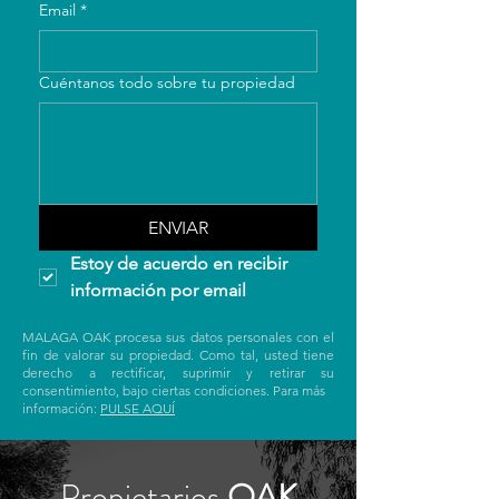
Email
*
Cuéntanos todo sobre tu propiedad
ENVIAR
Estoy de acuerdo en recibir 
información por email
MALAGA OAK procesa sus datos personales con el
fin de valorar su propiedad. Como tal, usted tiene
derecho a rectificar, suprimir y retirar su
consentimiento, bajo ciertas condiciones. Para más
información:
PULSE AQUÍ
Propietarios
OAK