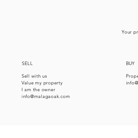
Your pr
SELL
BUY
Sell with us
Prope
Value my property
info
I am the owner
info@malagaoak.com
© 2025 Malaga O