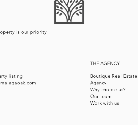
operty is our priority
THE AGENCY
rty listing
Boutique Real Estate
@malagaoak.com
Agency
Why choose us?
Our team
Work with us
ak. All
AVISO LEGAL
POLITICA DE PRIVACIDAD
POLITI