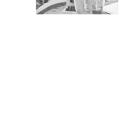
Joaquín Viñals
Real Estate Consultant
+34 689813534
info@malagaoak.com