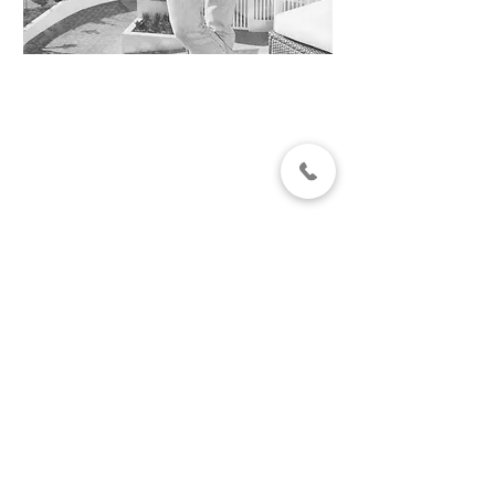
Joaquín Viñals
Real Estate Consultant
info@malagaoak.com
+34 689813534
Your property is our priority
SELL
Sell with us